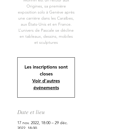
Monnin est un retour aux
Origines, sa première
exposition solo à Genève après
une carrière dans les Caraïbes,
aux États-Unis et en France.
L’univers de Pascale se décline
en tableaux, dessins, mobiles
et sculptures
Les inscriptions sont
closes
Voir d'autres
événements
Date et lieu
17 nov. 2022, 18:00 – 29 déc.
2022, 18:00