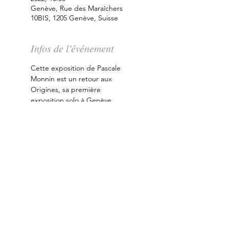
Genève, Rue des Maraîchers
10BIS, 1205 Genève, Suisse
Infos de l'événement
Cette exposition de Pascale 
Monnin est un retour aux 
Origines, sa première 
exposition solo à Genève 
après une carrière dans les 
Caraïbes, aux États-Unis et en 
France. L’univers de Pascale se 
décline en tableaux, dessins, 
mobiles et sculptures. 
S'abonner à notre newsletter