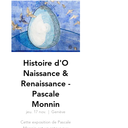
Histoire d'O
Naissance &
Renaissance -
Pascale
Monnin
jeu. 17 nov.
  |  
Genève
Cette exposition de Pascale