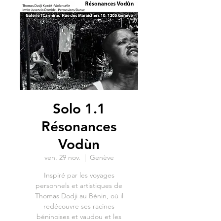
Solo 1.1
Résonances
Vodùn
ven. 29 nov.
  |  
Genève
Inspiré par les voyages
personnels et artistiques de
Thomas Dodji au Bénin, où il
redécouvre ses racines
béninoises et vaudou et les