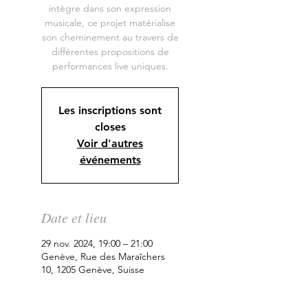
intègre dans son expression
musicale, ce projet matérialise
son cheminement au travers de
différentes propositions de
performances live uniques.
Les inscriptions sont
closes
Voir d'autres
événements
Date et lieu
29 nov. 2024, 19:00 – 21:00
Genève, Rue des Maraîchers
10, 1205 Genève, Suisse