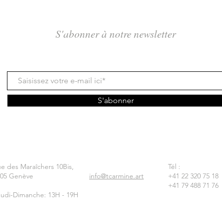
S'abonner à notre newsletter
S'abonner
e des Maraîchers 10Bis,
Tél :
205 Genève
info@tcarmine.art
+41 22 320 75 18
+41 79 488 71 76
udi-Dimanche: 13H - 19H