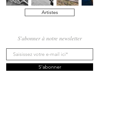
Artistes
S'abonner à notre newsletter
S'abonner
Rue des Maraîchers 10Bis,
1205 Genève
Jeudi-Dimanche: 13H - 19H
info@tcarmine.art
Tél :