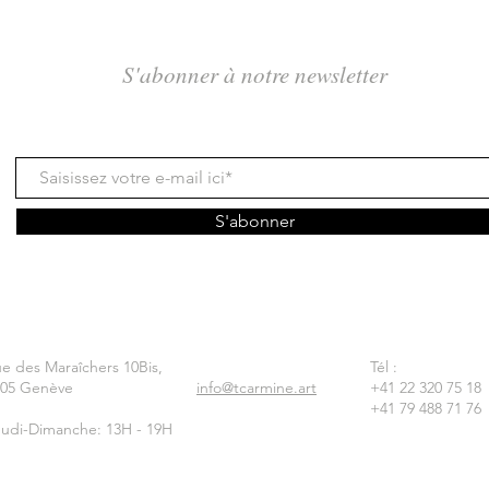
S'abonner à notre newsletter
S'abonner
e des Maraîchers 10Bis,
Tél :
205 Genève
info@tcarmine.art
+41 22 320 75 18
+41 79 488 71 76
udi-Dimanche: 13H - 19H