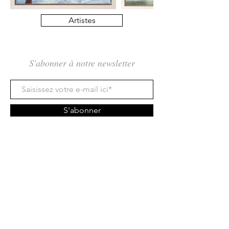
Artistes
S'abonner à notre newsletter
S'abonner
Rue des Maraîchers 10Bis,
1205 Genève
Jeudi-Dimanche: 13H - 19H
info@tcarmine.art
Tél :