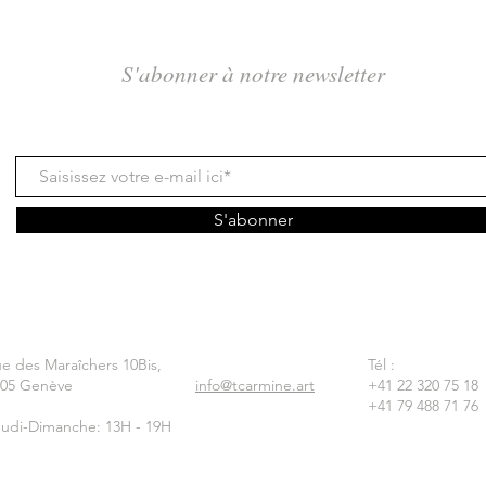
S'abonner à notre newsletter
S'abonner
e des Maraîchers 10Bis,
Tél :
205 Genève
info@tcarmine.art
+41 22 320 75 18
+41 79 488 71 76
udi-Dimanche: 13H - 19H