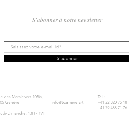
S'abonner à notre newsletter
S'abonner
e des Maraîchers 10Bis,
Tél :
205 Genève
info@tcarmine.art
+41 22 320 75 18
+41 79 488 71 76
udi-Dimanche: 13H - 19H