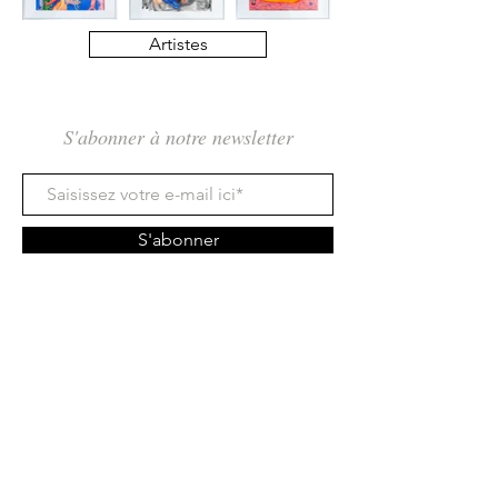
Artistes
S'abonner à notre newsletter
S'abonner
Rue des Maraîchers 10Bis,
1205 Genève
Jeudi-Dimanche: 13H - 19H
info@tcarmine.art
Tél :