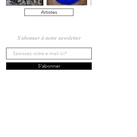
Artistes
S'abonner à notre newsletter
S'abonner
Rue des Maraîchers 10Bis,
1205 Genève
Jeudi-Dimanche: 13H - 19H
info@tcarmine.art
Tél :