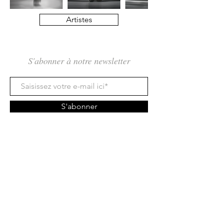
Artistes
S'abonner à notre newsletter
S'abonner
Rue des Maraîchers 10Bis,
1205 Genève
Jeudi-Dimanche: 13H - 19H
info@tcarmine.art
Tél :