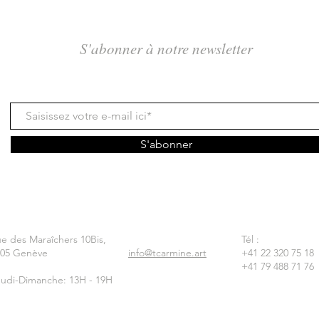
S'abonner à notre newsletter
S'abonner
e des Maraîchers 10Bis,
Tél :
205 Genève
info@tcarmine.art
+41 22 320 75 18
+41 79 488 71 76
udi-Dimanche: 13H - 19H