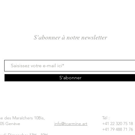
S'abonner à notre newsletter
S'abonner
e des Maraîchers 10Bis,
Tél :
205 Genève
info@tcarmine.art
+41 22 320 75 18
+41 79 488 71 76