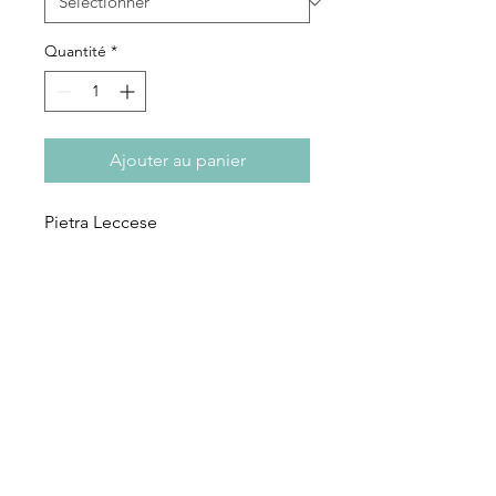
Quantité
*
Ajouter au panier
Pietra Leccese
S'abonner à notre newsletter
S'abonner