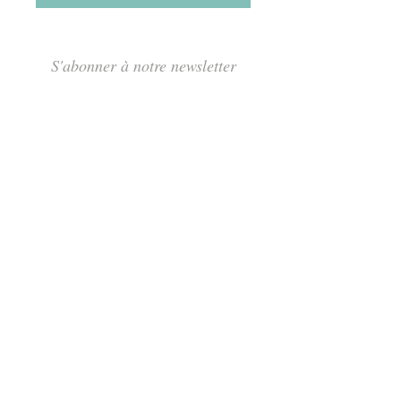
S'abonner à notre newsletter
S'abonner
Rue des Maraîchers 10Bis,
1205 Genève
Jeudi-Dimanche: 13H - 19H
info@tcarmine.art
Tél :
+41 22 320 75 18
+41 79 488 71 76