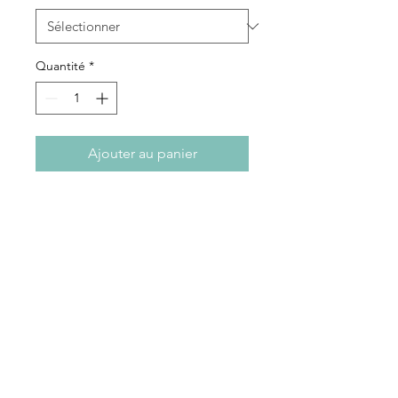
Quantité
*
Ajouter au panier
S'abonner à notre newsletter
S'abonner
Rue des Maraîchers 10Bis,