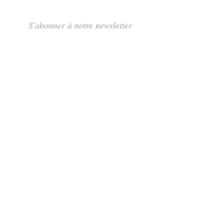
S'abonner à notre newsletter
S'abonner
Rue des Maraîchers 10Bis,
1205 Genève
Jeudi-Dimanche: 13H - 19H
info@tcarmine.art
Tél :
+41 22 320 75 18
+41 79 488 71 76