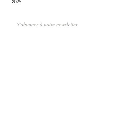
2025
S'abonner à notre newsletter
S'abonner
Rue des Maraîchers 10Bis,
1205 Genève
Jeudi-Dimanche: 13H - 19H
info@tcarmine.art
Tél :
+41 22 320 75 18
+41 79 488 71 76