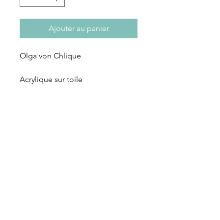
Ajouter au panier
Olga von Chlique
Acrylique sur toile
S'abonner à notre newsletter
S'abonner
Rue des Maraîchers 10Bis,
1205 Genève