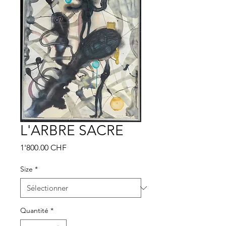
L'ARBRE SACRE
Prix
1'800.00 CHF
Size
*
Quantité
*