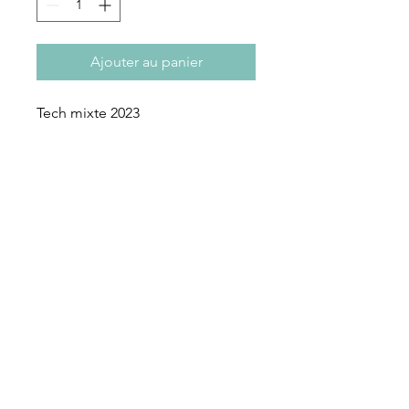
Ajouter au panier
Tech mixte 2023
S'abonner à notre newsletter
S'abonner
Rue des Maraîchers 10Bis,
1205 Genève
Jeudi-Dimanche: 13H - 19H