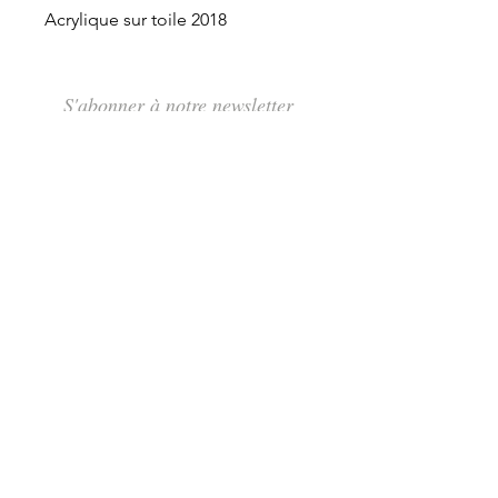
Acrylique sur toile 2018
S'abonner à notre newsletter
S'abonner
Rue des Maraîchers 10Bis,
1205 Genève
Jeudi-Dimanche: 13H - 19H
info@tcarmine.art
Tél :
+41 22 320 75 18
+41 79 488 71 76