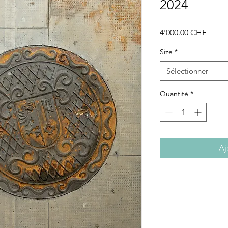
2024
Prix
4'000.00 CHF
Size
*
Sélectionner
Quantité
*
Aj