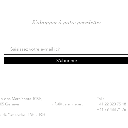
S'abonner à notre newsletter
S'abonner
e des Maraîchers 10Bis,
Tél :
205 Genève
info@tcarmine.art
+41 22 320 75 18
+41 79 488 71 76
udi-Dimanche: 13H - 19H