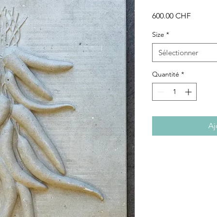
Prix
600.00 CHF
Size
*
Sélectionner
Quantité
*
Aj