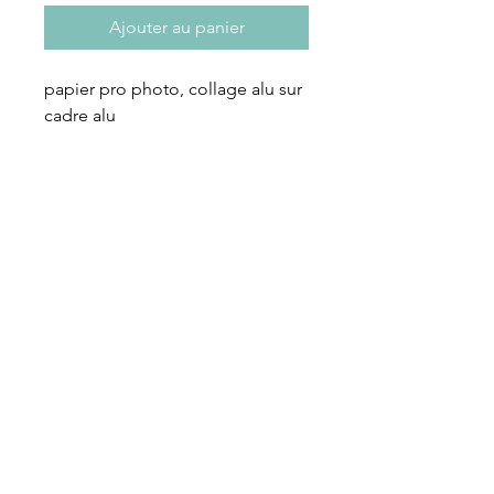
Ajouter au panier
papier pro photo, collage alu sur
cadre alu
S'abonner à notre newsletter
S'abonner
Rue des Maraîchers 10Bis,
1205 Genève
Jeudi-Dimanche: 13H - 19H