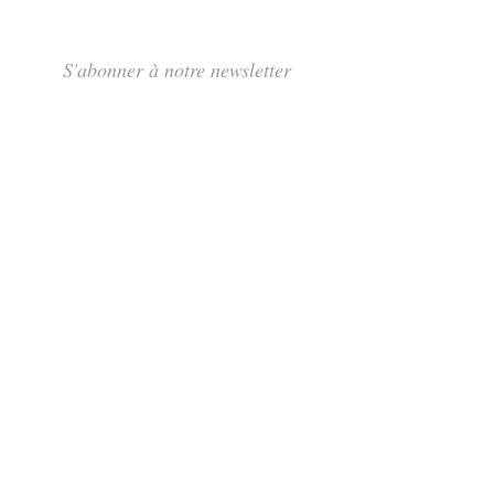
S'abonner à notre newsletter
S'abonner
Rue des Maraîchers 10Bis,
1205 Genève
Jeudi-Dimanche: 13H - 19H
info@tcarmine.art
Tél :
+41 22 320 75 18
+41 79 488 71 76