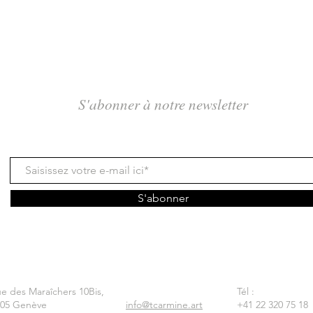
S'abonner à notre newsletter
S'abonner
e des Maraîchers 10Bis,
Tél :
205 Genève
info@tcarmine.art
+41 22 320 75 18