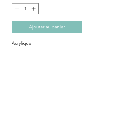
Ajouter au panier
Acrylique
S'abonner à notre newsletter
S'abonner
Rue des Maraîchers 10Bis,
1205 Genève