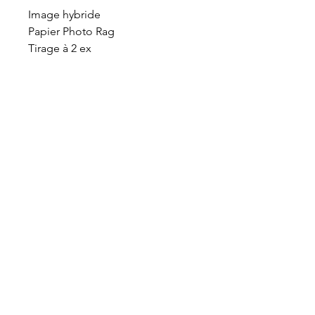
Image hybride
Papier Photo Rag
Tirage à 2 ex
S'abonner à notre newsletter
S'abonner
Rue des Maraîchers 10Bis,
1205 Genève
Jeudi-Dimanche: 13H - 19H
info@tcarmine.art